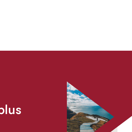
que la collaboration avec d
environnements réglementa
Communiquez avec nous pou
solutions sur mesure afin d
p
l
u
s