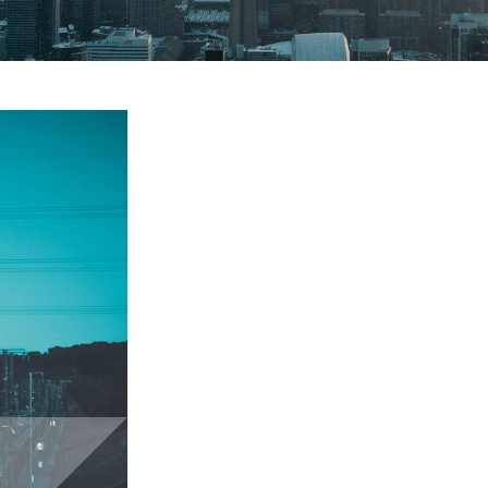
Le Canada a connu des inve
au cours de la dernière déc
gouvernements et les entrep
existants et à en développer
compétitivité et les objecti
Infrastructure aide les orga
en identifiant et en recruta
leur performance à long ter
preuve de vision stratégiqu
sur la collaboration et posi
l’innovation, tant dans l’ad
l’évolution des processus d’