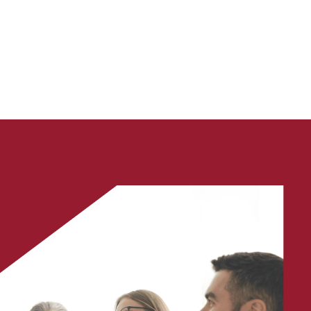
es partenaires et des parties prenantes dans des
ires, commerciaux et publics complexes.
r découvrir comment Phelps peut offrir des
e répondre à vos besoins spécifiques.