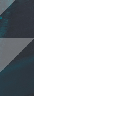
Nous sommes spécialisés da
infrastructures pour des poste
construction, à l’exploitatio
organisations du secteur p
des clients dans l’ensemble
l’énergie, le pétrole et le g
le transport, l’eau et les ea
organisations à s’associer à
discipline opérationnelle e
d’infrastructures durables, 
Nous accompagnons les orga
direction alignées sur des 
cohérence durable à l’intern
partenaires. Nous compreno
organisations d’infrastruct
sécurité, le respect des obj