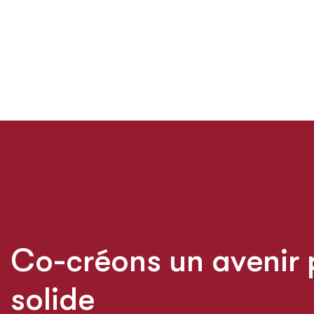
C
o
-
c
r
é
o
n
s
u
n
a
v
e
n
i
r
s
o
l
i
d
e