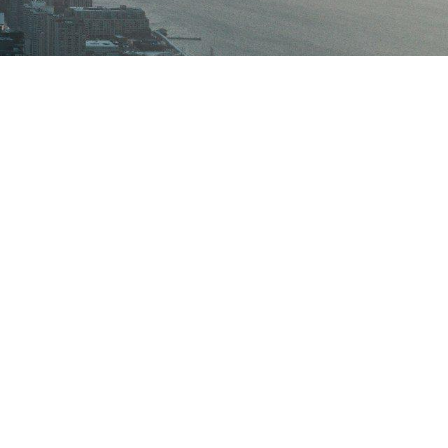
stissements sans précédent en infrastructures
ennie. Cette tendance se poursuit alors que les
rises cherchent à réinvestir dans les actifs
 de nouveaux afin de soutenir la croissance, la
fs de durabilité. Chez Phelps, notre pratique
nisations à bâtir un leadership de calibre mondial
nt des dirigeants capables de porter leur vision et
me. Plus que jamais, ces leaders doivent faire
e, adopter de nouveaux modèles d’affaires axés
tionner leurs organisations à l’avant‑garde de
option de nouvelles technologies que dans
affaires.